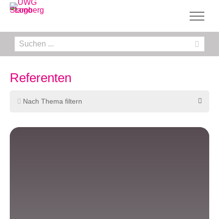
Zum
Inhalt
springen
Suche
nach:
Referenten
Nach Thema filtern