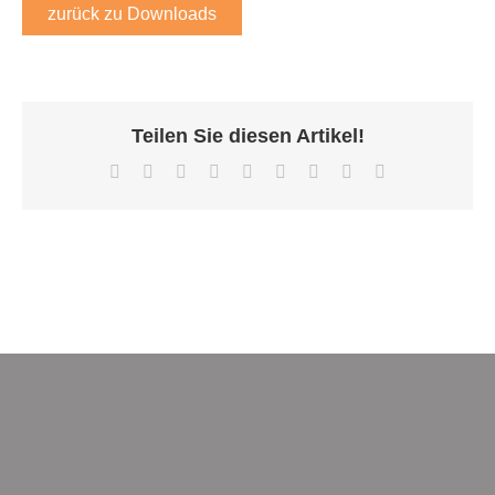
zurück zu Downloads
Teilen Sie diesen Artikel!
Facebook
X
Reddit
LinkedIn
WhatsApp
Tumblr
Pinterest
Vk
E-
Mail