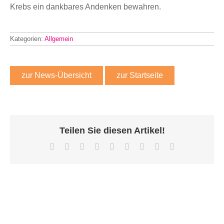
Krebs ein dankbares Andenken bewahren.
Kategorien:
Allgemein
zur News-Übersicht
zur Startseite
Teilen Sie diesen Artikel!
Facebook
X
Reddit
LinkedIn
WhatsApp
Tumblr
Pinterest
Vk
E-
Mail