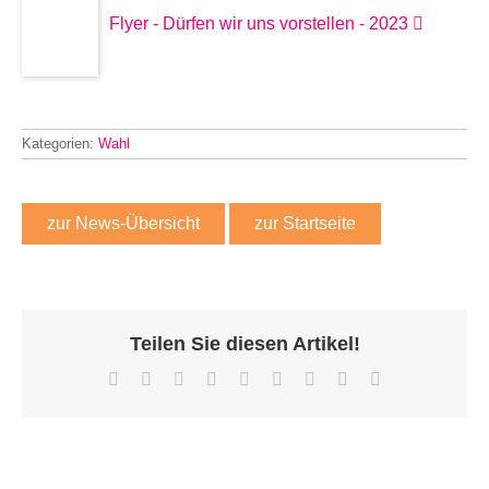
Flyer - Dürfen wir uns vorstellen - 2023
Kategorien:
Wahl
zur News-Übersicht
zur Startseite
Teilen Sie diesen Artikel!
Facebook
X
Reddit
LinkedIn
WhatsApp
Tumblr
Pinterest
Vk
E-
Mail