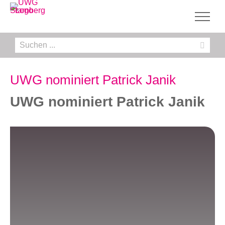
Zum
Inhalt
springen
Suche
nach:
UWG nominiert Patrick Janik
UWG nominiert Patrick Janik