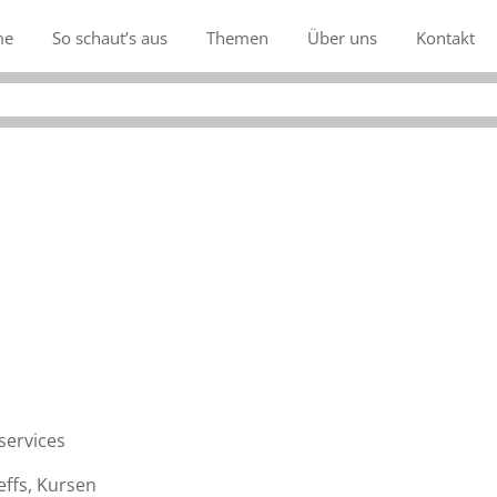
me
So schaut’s aus
Themen
Über uns
Kontakt
services
ffs, Kursen