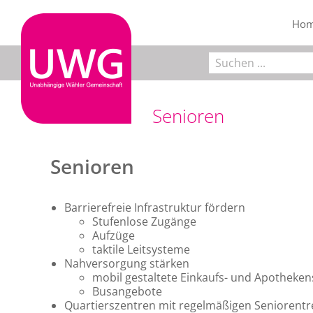
Zum
Inhalt
Ho
springen
Suche
nach:
Senioren
Senioren
Barrierefreie Infrastruktur fördern
Stufenlose Zugänge
Aufzüge
taktile Leitsysteme
Nahversorgung stärken
mobil gestaltete Einkaufs- und Apotheken
Busangebote
Quartierszentren mit regelmäßigen Seniorentre