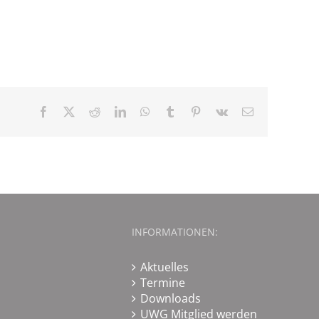
Facebook
X
Reddit
LinkedIn
WhatsApp
Tumblr
Pinterest
Vk
E-
Mail
INFORMATIONEN:
Aktuelles
Termine
Downloads
UWG Mitglied werden