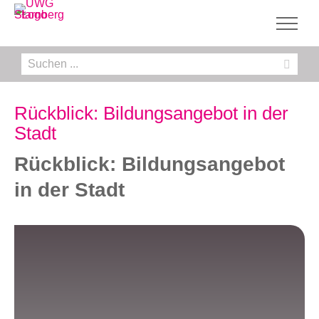
Zum
Inhalt
springen
Suche
nach:
Rückblick: Bildungsangebot in der
Stadt
Rückblick: Bildungsangebot
in der Stadt