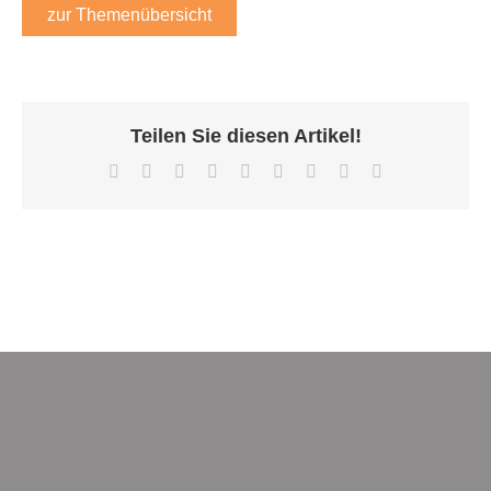
zur Themenübersicht
Teilen Sie diesen Artikel!
Facebook
X
Reddit
LinkedIn
WhatsApp
Tumblr
Pinterest
Vk
E-
Mail