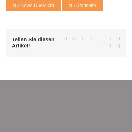
zur News-Übersicht
zur Startseite
Facebook
X
Reddit
LinkedIn
WhatsApp
Tumblr
Pinter
Teilen Sie diesen
Artikel!
Vk
E-
Mail