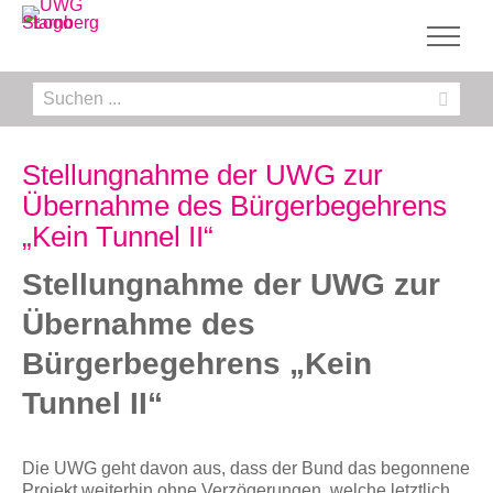
Zum
Inhalt
springen
Suche
nach:
Stellungnahme der UWG zur
Übernahme des Bürgerbegehrens
„Kein Tunnel II“
Stellungnahme der UWG zur
Übernahme des
Bürgerbegehrens „Kein
Tunnel II“
Die UWG geht davon aus, dass der Bund das begonnene
Projekt weiterhin ohne Verzögerungen, welche letztlich