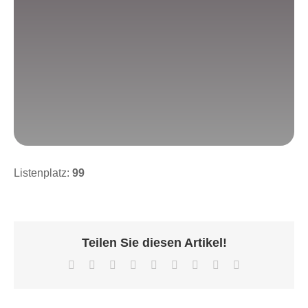
Listenplatz:
99
Teilen Sie diesen Artikel!
Facebook
X
Reddit
LinkedIn
WhatsApp
Tumblr
Pinterest
Vk
E-
Mail