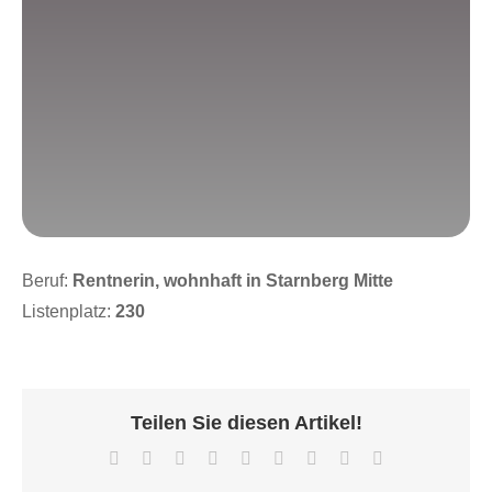
Beruf:
Rentnerin, wohnhaft in Starnberg Mitte
Listenplatz:
230
Teilen Sie diesen Artikel!
Facebook
X
Reddit
LinkedIn
WhatsApp
Tumblr
Pinterest
Vk
E-
Mail