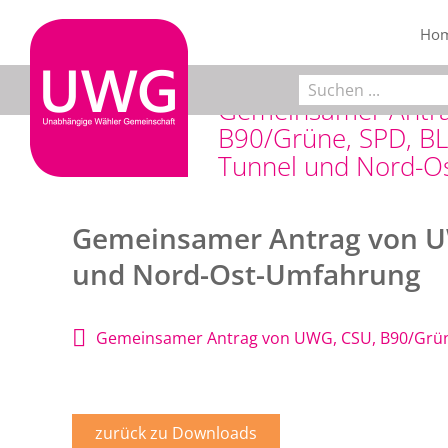
Zum
Inhalt
Ho
springen
Suche
Gemeinsamer Antr
nach:
B90/Grüne, SPD, B
Tunnel und Nord-O
Gemeinsamer Antrag von UW
und Nord-Ost-Umfahrung
Gemeinsamer Antrag von UWG, CSU, B90/Grün
zurück zu Downloads