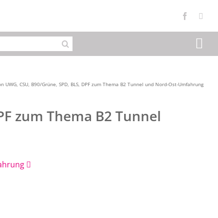
Faceboo
Inst
n UWG, CSU, B90/Grüne, SPD, BLS, DPF zum Thema B2 Tunnel und Nord-Ost-Umfahrung
DPF zum Thema B2 Tunnel
fahrung