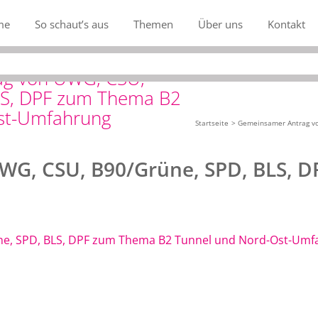
me
So schaut’s aus
Themen
Über uns
Kontakt
ag von UWG, CSU,
LS, DPF zum Thema B2
st-Umfahrung
Startseite
Gemeinsamer Antrag vo
G, CSU, B90/Grüne, SPD, BLS, 
e, SPD, BLS, DPF zum Thema B2 Tunnel und Nord-Ost-Um