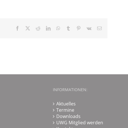
Facebook
X
Reddit
LinkedIn
WhatsApp
Tumblr
Pinterest
Vk
E-
Mail
INFORMATIONEN:
Aktuelles
Termine
Downloads
UWG Mitglied werden