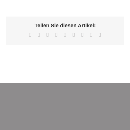
Teilen Sie diesen Artikel!
Facebook
X
Reddit
LinkedIn
WhatsApp
Tumblr
Pinterest
Vk
E-
Mail