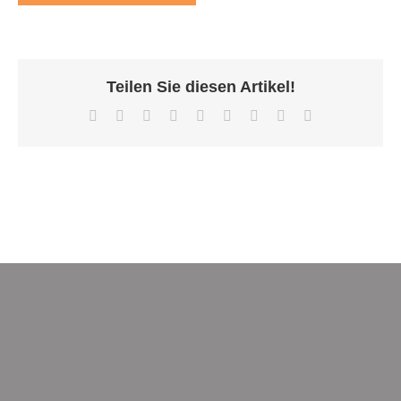
Teilen Sie diesen Artikel!
Facebook
X
Reddit
LinkedIn
WhatsApp
Tumblr
Pinterest
Vk
E-
Mail