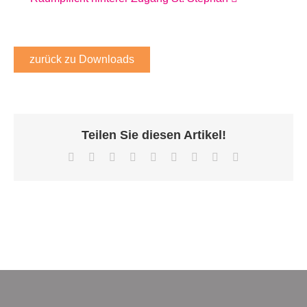
zurück zu Downloads
Teilen Sie diesen Artikel!
Facebook
X
Reddit
LinkedIn
WhatsApp
Tumblr
Pinterest
Vk
E-
Mail